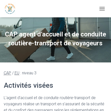
OUVRI
CAP agent d’accueil et de conduite
routière-transport de voyageurs
CAP
/
EU
: niveau 3
Activités visées
L’agent d’accueil et de conduite routière-transport de
voyageurs réalise un transport en s’assurant de la sécurité
et du confort des passagers selon les réglementations en