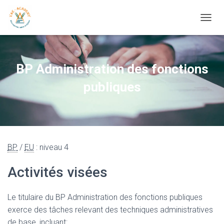
OUVRI
BP Administration des fonctions
publiques
BP
/
EU
: niveau 4
Activités visées
Le titulaire du BP Administration des fonctions publiques
exerce des tâches relevant des techniques administratives
de base, incluant: