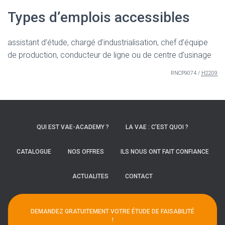
Types d’emplois accessibles
assistant d’étude
,
chargé d’industrialisation
,
chef d’équipe
de production
,
conducteur de ligne ou de centre d’usinage
RNCP9074 /
H2209
QUI EST VAE-ACADEMY ?
LA VAE : C’EST QUOI ?
CATALOGUE
NOS OFFRES
ILS NOUS ONT FAIT CONFIANCE
ACTUALITES
CONTACT
DEMANDEZ GRATUITEMENT VOTRE ÉTUDE DE FAISABILITÉ
!