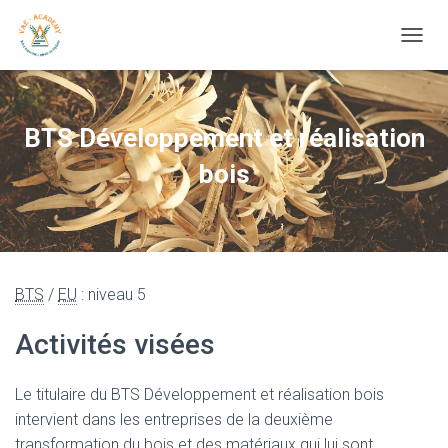
OUVRI
BTS Développement et réalisation
bois
BTS
/
EU
: niveau 5
Activités visées
Le titulaire du BTS Développement et réalisation bois
intervient dans les entreprises de la deuxième
transformation du bois et des matériaux qui lui sont