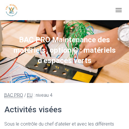
OUVRI
BAC PRO Maintenance des
matériels, option C : matériels
d’espaces verts
BAC PRO
/
EU
: niveau 4
Activités visées
Sous le contrôle du chef d’atelier et avec les différents