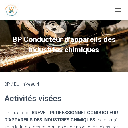
OUVRI
BP Conducteur d’appareils des
industries chimiques
BP
/
EU
: niveau 4
Activités visées
Le titulaire du
BREVET PROFESSIONNEL CONDUCTEUR
D’APPAREILS DES INDUSTRIES CHIMIQUES
est chargé,
sous la tutelle des responsables de production, d’assurer