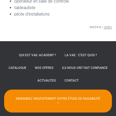
opérateur en salle de contrôle
tableautiste
pilote d’installations
RNCP418 /
H2301
QUI EST VAE-ACADEMY ?
LA VAE : C’EST QUOI ?
CATALOGUE
NOS OFFRES
ILS NOUS ONT FAIT CONFIANCE
ACTUALITES
CONTACT
DEMANDEZ GRATUITEMENT VOTRE ÉTUDE DE FAISABILITÉ
!