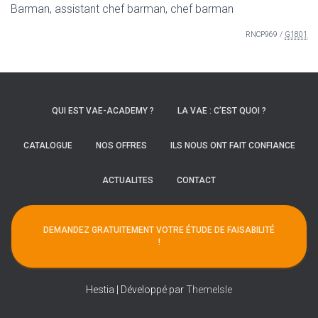
Barman, assistant chef barman, chef barman
RNCP969 /
G1801
QUI EST VAE-ACADEMY ?
LA VAE : C’EST QUOI ?
CATALOGUE
NOS OFFRES
ILS NOUS ONT FAIT CONFIANCE
ACTUALITES
CONTACT
DEMANDEZ GRATUITEMENT VOTRE ÉTUDE DE FAISABILITÉ
!
Hestia | Développé par
ThemeIsle