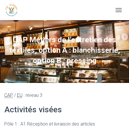
OUVRI
CAP Métiers de l’entretien des
textiles, option A : blanchisserie,
option B : pressing
CAP
/
EU
: niveau 3
Activités visées
Pôle 1 : A1 Réception et livraison des articles