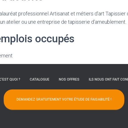
calauréat professionnel Artisanat et métiers d’art Tapissi
s un atelier ou une entreprise de tapisserie d’ameublement.
emplois occupés
lement
C’EST QUOI ?
CATALOGUE
NOS OFFRES
ILS NOUS ONT FAIT CON
DEMANDEZ GRATUITEMENT VOTRE ÉTUDE DE FAISABILITÉ !