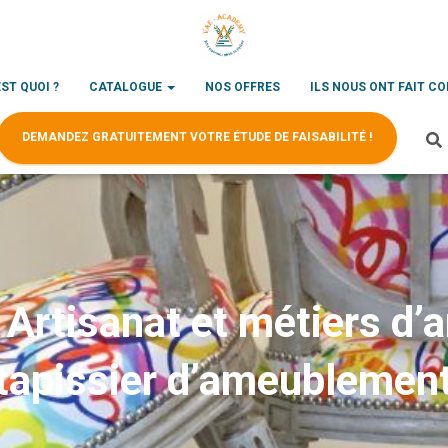
EST QUOI ?
CATALOGUE
NOS OFFRES
ILS NOUS ONT FAIT C
DEMANDEZ GRATUITEMENT VOTRE ÉTUDE DE FAISABILITÉ !
rtisanat et métiers d’ar
tapissier d’ameublemen