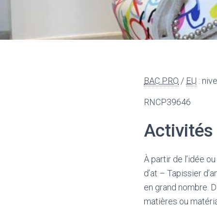
BAC PRO
/
EU
: niv
RNCP39646
Activités
À partir de l’idée o
d’at – Tapissier d’
en grand nombre. Da
matières ou matériau