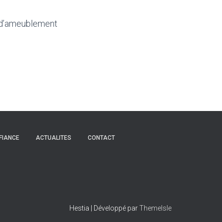
er d’ameublement
FIANCE
ACTUALITES
CONTACT
Hestia | Développé par
ThemeIsle