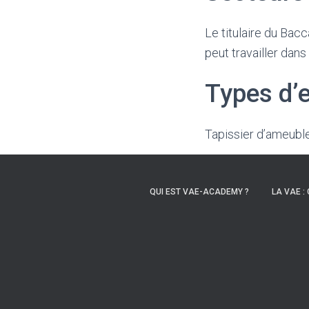
Le titulaire du Bac
peut travailler dan
Types d’
Tapissier d’ameub
QUI EST VAE-ACADEMY ?
LA VAE : 