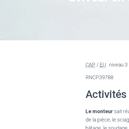
CAP
/
EU
: niveau 3
RNCP39788
Activités
Le monteur
sait ré
de la pièce, le scia
bâtage, le soudage,