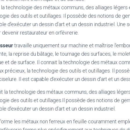
 la technologie des métaux communs, des alliages légers
logie des outils et outillages. Il possède des notions de g
able d’exécuter un dessin d’art et un dessin industriel. Une
 devenir restaurateur en orfèvrerie.
usseur
travaille uniquement sur machine et maîtrise l’embou
inte, la reprise du bâtage, le tournage des surfaces, le mole
e et de surface. Il connait la technologie des métaux com
x précieux, la technologie des outils et outillages. Il pos
elure. Il est capable d’exécuter un dessin d’art et un dessi
it la technologie des métaux communs, des alliages léger
logie des outils et outillages.Il possède des notions de g
able d’exécuter un dessin d’art et un dessin industriel.
forme les métaux non ferreux en feuille couramment emplo
n orfèvrerie forme plus spécifiquement aux techniques de