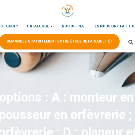
EST QUOI ?
CATALOGUE
NOS OFFRES
ILS NOUS ONT FAIT C
DEMANDEZ GRATUITEMENT VOTRE ÉTUDE DE FAISABILITÉ !
ptions : A : monteur en 
epousseur en orfèvrerie ; 
orfèvrerie ; D : planeur e