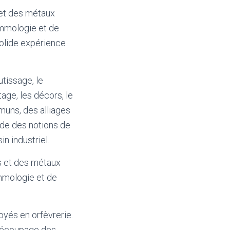
 et des métaux
emmologie et de
 solide expérience
tissage, le
tage, les décors, le
muns, des alliages
sède des notions de
n industriel.
s et des métaux
emmologie et de
yés en orfèvrerie.
 découpage des