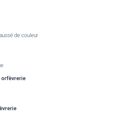
haussé de couleur
ue
 orfèvrerie
èvrerie