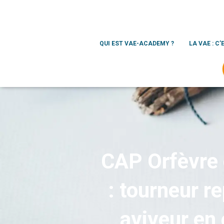
QUI EST VAE-ACADEMY ?
LA VAE : C’
CAP Orfèvre o
: tourneur r
aviveur en 