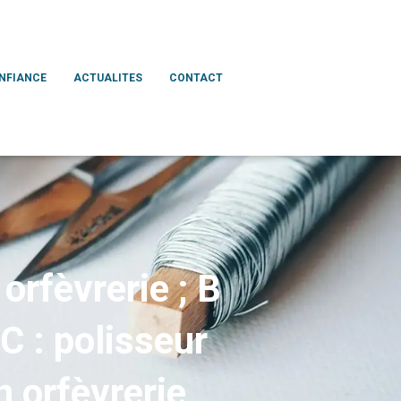
ONFIANCE
ACTUALITES
CONTACT
orfèvrerie ; B
C : polisseur
n orfèvrerie