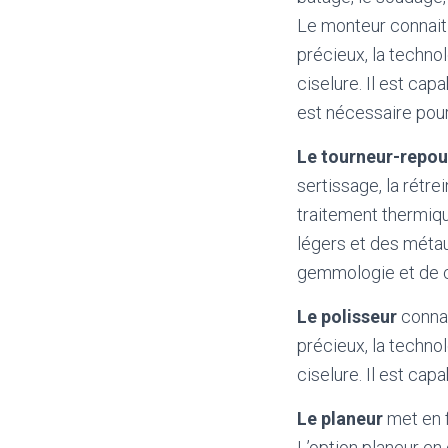
Le monteur connait
précieux, la techno
ciselure. Il est cap
est nécessaire pour
Le tourneur-repo
sertissage, la rétre
traitement thermiqu
légers et des métau
gemmologie et de cis
Le polisseur
conna
précieux, la techno
ciselure. Il est cap
Le planeur
met en 
L’option planeur e