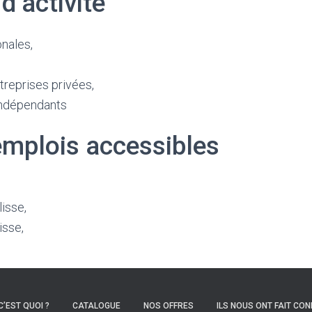
d’activité
onales,
treprises privées,
 indépendants
emplois accessibles
lisse,
isse,
C’EST QUOI ?
CATALOGUE
NOS OFFRES
ILS NOUS ONT FAIT CON