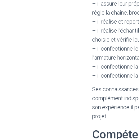
– il assure leur pré
règle la chaîne, broc
– il réalise et repor
– il réalise l’écha
choisie et vérifie le
– il confectionne le 
l’armature horizonta
– il confectionne la
– il confectionne la
Ses connaissances en
complément indispe
son expérience il p
projet.
Compéten