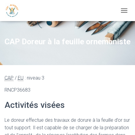
OUVRI
CAP Doreur à la feuille ornemaniste
CAP
/
EU
: niveau 3
RNCP36683
Activités visées
Le doreur effectue des travaux de dorure à la feuille d’or sur
tout support. Il est capable de se charger de la préparation