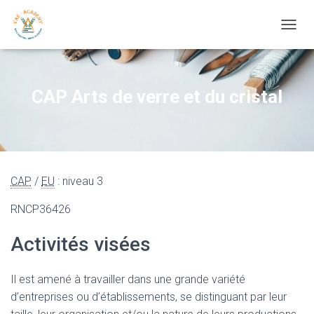
OUVRI
CAP Arts de verre et du cristal
CAP
/
EU
: niveau 3
RNCP36426
Activités visées
Il est amené à travailler dans une grande variété
d’entreprises ou d’établissements, se distinguant par leur