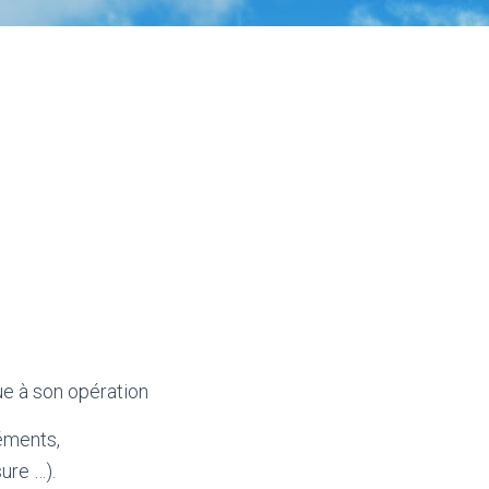
ue à son opération
léments,
ure …).