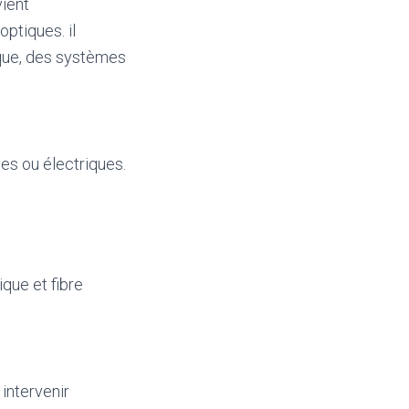
vient
optiques. il
ique, des systèmes
es ou électriques.
ique et fibre
 intervenir