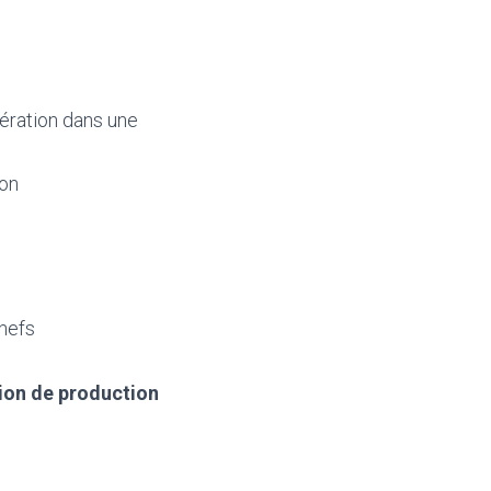
pération dans une
ion
nefs
ation de production