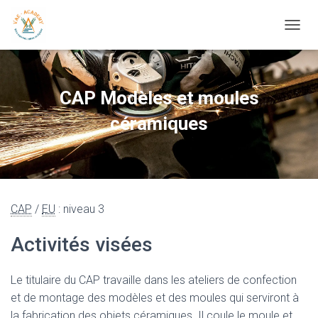
OUVRI
CAP Modèles et moules
céramiques
CAP
/
EU
: niveau 3
Activités visées
Le titulaire du CAP travaille dans les ateliers de confection
et de montage des modèles et des moules qui serviront à
la fabrication des objets céramiques. Il coule le moule et