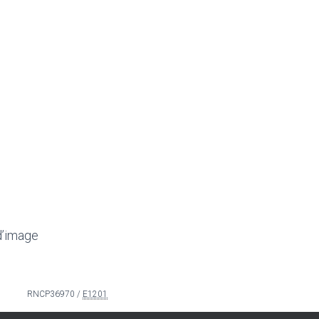
d’image
RNCP36970 /
E1201