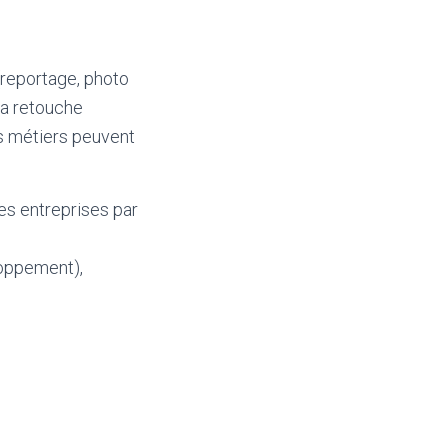
(reportage, photo
 la retouche
ts métiers peuvent
les entreprises par
loppement),