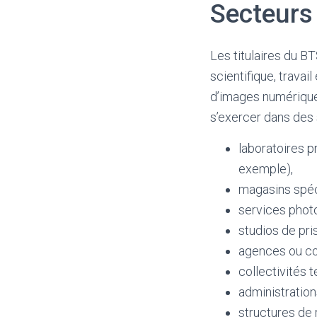
Secteurs 
Les titulaires du B
scientifique, travai
d’images numériques
s’exercer dans des 
laboratoires p
exemple),
magasins spéci
services photo
studios de pri
agences ou co
collectivités te
administration
structures de