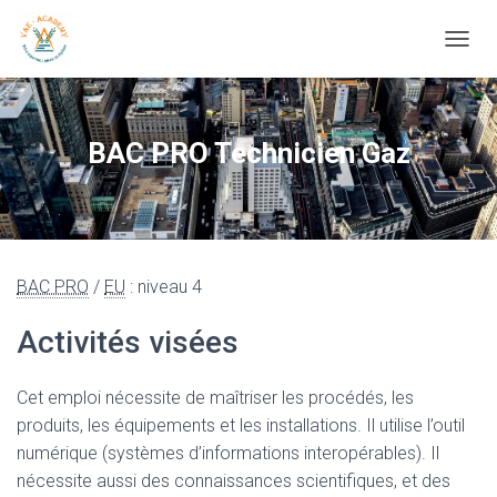
OUVRI
BAC PRO Technicien Gaz
BAC PRO
/
EU
: niveau 4
Activités visées
Cet emploi nécessite de maîtriser les procédés, les
produits, les équipements et les installations. Il utilise l’outil
numérique (systèmes d’informations interopérables). Il
nécessite aussi des connaissances scientifiques, et des