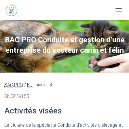
OUVRI
BAC PRO Conduite et gestion d’une
entreprise du secteur canin et félin
BAC PRO
/
EU
: niveau 4
RNCP39155
Activités visées
Le titulaire de la spécialité Conduite d’activités d’élevage et