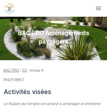
OUVRI
BAC PRO Aménagements
paysagers
BAC PRO
/
EU
: niveau 4
RNCP38857
Activités visées
Le titulaire de l’emploi est amené à aménager et entretenir